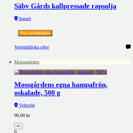
Säby Gårds kallpressade rapsolja
Ingarö
Pris via förfrågan
Vegetabiliska oljor
Mossagården
Mossgårdens egna hampafrön,
oskalade, 500 g
Veberöd
90,00
kr
0