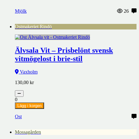
Mjölk
26
Ostmakeriet Rindö
Älvsala Vit – Prisbelönt svensk
vitmögelost i brie-stil
Vaxholm
130,00
kr
0
Lägg i korgen
Ost
Mossagården