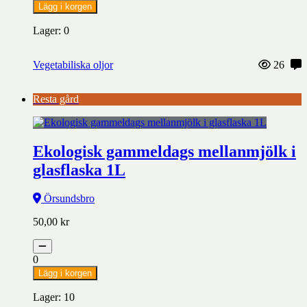
Lägg i korgen
Lager: 0
Vegetabiliska oljor
26
Resta gård
Ekologisk gammeldags mellanmjölk i
glasflaska 1L
Örsundsbro
50,00
kr
0
Lägg i korgen
Lager: 10