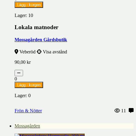
Lägg i korgen
Lager: 10
Lokala matnoder
Mossagården Gårdsbutik
Veberöd
Visa avstånd
90,00
kr
0
Lägg i korgen
Lager: 0
Frön & Nötter
11
Mossagården