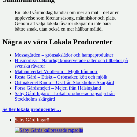
En lokal vårmiddag handlar om mer än mat – det är en
upplevelse som förenar säsong, människor och plats.
Genom att välja lokala råvaror skapar du inte bara
bättre smak, utan också en mer hållbar måltid.
Några av våra Lokala Producenter
Mossagården – grönsakslådor och hampaprodukter
Husmorlisa – Naturligt konserverade rätter och tillbehör på
svenska råvaror
Mathantverket Vuollerim – Mjölk från norr
Resta Gård – Etiskt – Grönsaker, kött och mjölk
Ostmakeriet Rindö – Ost från Stockholms Skärgård
Forsa Gårdsmejeri – Mejeri från Hälsingland
Säby Gård Ingarö – Lokalt producerad rapsolja från
Stockholms skärgård
Se fler lokala producenter…
Säby Gård Ingarö