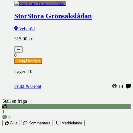
StorStora Grönsakslådan
Veberöd
315,00
kr
0
Lägg i korgen
Lager: 10
Frukt & Grönt
14
Ställ en fråga
1
0
Gilla
Kommentera
Meddelande