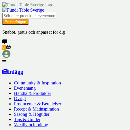
Prisförfrågan
Snabbt, gratis och anpassat för dig
0
Inlägg
Community & Inspiration
Evenemang
Handla & Produkter
Övrigt
Producenter & Berättelser
Recept & Matinspiration
Säsong & Högtider
Tips & Guider
Växtliv och odling