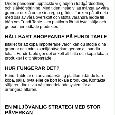
Under pandemin upptäckte vi glädjen i trädgårdsodling
och självförsörjning. Med tiden insåg vi att många av våra
grannar också odlar sina egna grödor. Tanken på att dela
med oss av våra överskott och stötta varandra ledde till
idén om Fundi Table – en plattform för att byta, sälja och
ge bort hemodlade produkter.
HÅLLBART SHOPPANDE PÅ FUNDI TABLE
Din
varu
Istället för att köpa importerade varor, kan du stödja dina
är t
grannar och minska miljöpåverkan genom att handla
lokalt. Fundi Table gör det enkelt att hitta och köpa lokala
produkter i ditt närområde.
HUR FUNGERAR DET?
Fundi Table är en användarvänlig plattform där du kan
köpa, sälja, byta eller ge bort lokala produkter. Kontakta
säljaren direkt via vårt meddelandesystem för att
arrangera affären.
EN MILJÖVÄNLIG STRATEGI MED STOR
PÅVERKAN