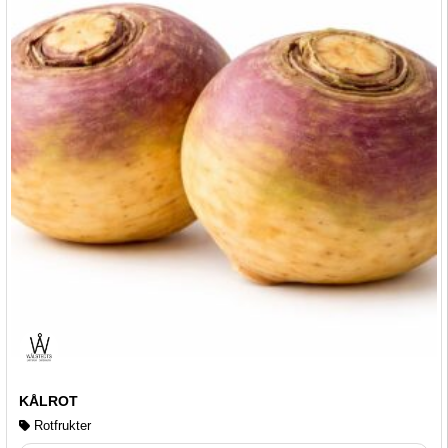
KÅLROT
Rotfrukter