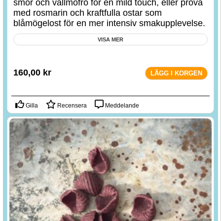
smör och vallmofrö för en mild touch, eller prova
med rosmarin och kraftfulla ostar som
blåmögelost för en mer intensiv smakupplevelse.
VISA MER
160,00
kr
LÄGG I KORGEN
Gilla
Recensera
Meddelande