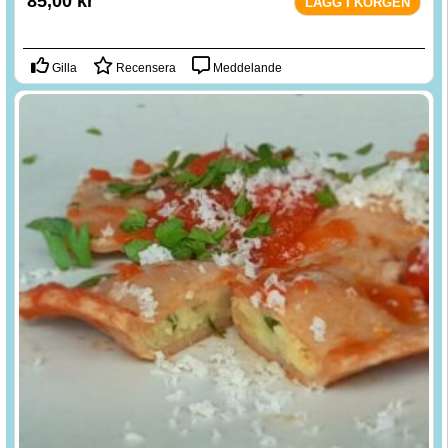
85,00
kr
LÄGG I KORGEN
Gilla
Recensera
Meddelande