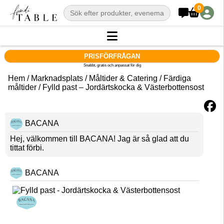
0
PRISFÖRFRÅGAN
Snabbt, gratis och anpassat för dig
Hem
/
Marknadsplats
/
Måltider & Catering
/
Färdiga
måltider
/ Fylld past – Jordärtskocka & Västerbottensost
BACANA
Hej, välkommen till BACANA! Jag är så glad att du
tittat förbi.
BACANA