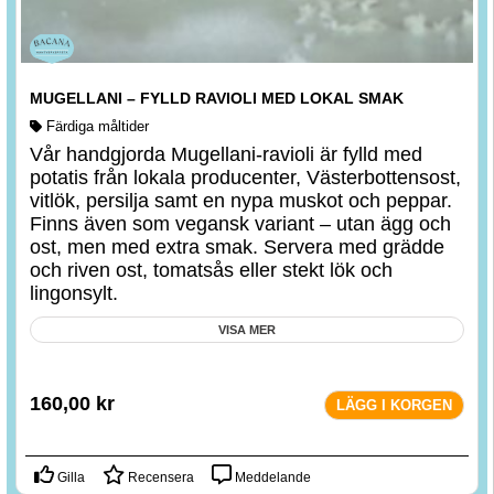
MUGELLANI – FYLLD RAVIOLI MED LOKAL SMAK
Färdiga måltider
Vår handgjorda Mugellani-ravioli är fylld med
potatis från lokala producenter, Västerbottensost,
vitlök, persilja samt en nypa muskot och peppar.
Finns även som vegansk variant – utan ägg och
ost, men med extra smak. Servera med grädde
och riven ost, tomatsås eller stekt lök och
lingonsylt.
VISA MER
160,00
kr
LÄGG I KORGEN
Gilla
Recensera
Meddelande