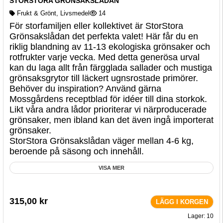
STORSTORA GRÖNSAKSLÅDAN
Frukt & Grönt
,
Livsmedel
14
För storfamiljen eller kollektivet är StorStora
Grönsakslådan det perfekta valet! Här får du en
riklig blandning av 11-13 ekologiska grönsaker och
rotfrukter varje vecka. Med detta generösa urval
kan du laga allt från färgglada sallader och mustiga
grönsaksgrytor till läckert ugnsrostade primörer.
Behöver du inspiration? Använd gärna
Mossgårdens receptblad för idéer till dina storkok.
Likt våra andra lådor prioriterar vi närproducerade
grönsaker, men ibland kan det även ingå importerat
grönsaker.
StorStora Grönsakslådan väger mellan 4-6 kg,
beroende på säsong och innehåll.
VISA MER
315,00
kr
LÄGG I KORGEN
Lager: 10