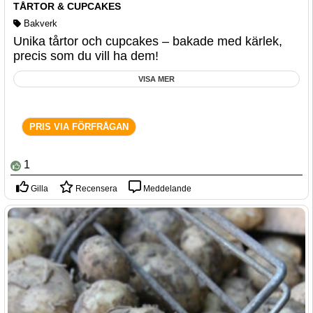
TÅRTOR & CUPCAKES
Bakverk
Unika tårtor och cupcakes – bakade med kärlek,
precis som du vill ha dem!
VISA MER
PRIS VIA FÖRFRÅGAN
1
Gilla
Recensera
Meddelande