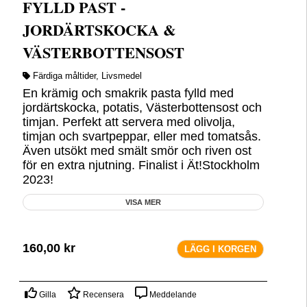
FYLLD PAST -
JORDÄRTSKOCKA &
VÄSTERBOTTENSOST
Färdiga måltider
,
Livsmedel
En krämig och smakrik pasta fylld med
jordärtskocka, potatis, Västerbottensost och
timjan. Perfekt att servera med olivolja,
timjan och svartpeppar, eller med tomatsås.
Även utsökt med smält smör och riven ost
för en extra njutning. Finalist i Ät!Stockholm
2023!
VISA MER
160,00
kr
LÄGG I KORGEN
Gilla
Recensera
Meddelande