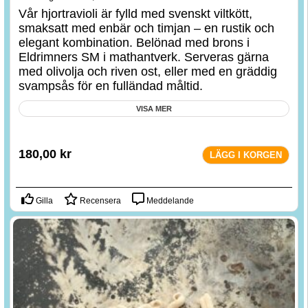
Vår hjortravioli är fylld med svenskt viltkött,
smaksatt med enbär och timjan – en rustik och
elegant kombination. Belönad med brons i
Eldrimners SM i mathantverk. Serveras gärna
med olivolja och riven ost, eller med en gräddig
svampsås för en fulländad måltid.
VISA MER
180,00
kr
LÄGG I KORGEN
Gilla
Recensera
Meddelande