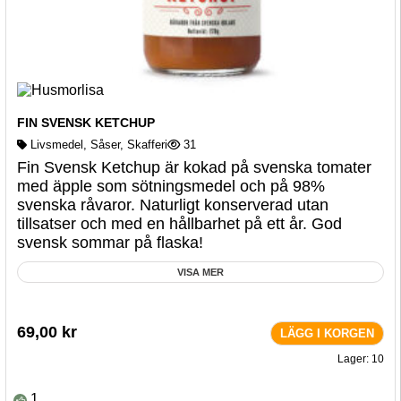
FIN SVENSK KETCHUP
Livsmedel
,
Såser
,
Skafferi
31
Fin Svensk Ketchup är kokad på svenska tomater
med äpple som sötningsmedel och på 98%
svenska råvaror. Naturligt konserverad utan
tillsatser och med en hållbarhet på ett år. God
svensk sommar på flaska!
VISA MER
69,00
kr
LÄGG I KORGEN
Lager: 10
1