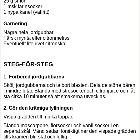
25 g smör
1 msk farinsocker
1 nypa kanel (valfritt)
Garnering
Några hela jordgubbar
Färsk mynta eller citronmeliss
Eventuellt lite rivet citronskal
STEG-FÖR-STEG
1. Förbered jordgubbarna
Skölj jordgubbarna och ta bort blasten. Dela de större bären
i mindre bitar. Blanda med strösocker och citronjuice och låt
stå cirka 10 minuter så att smakerna utvecklas.
2. Gör den krämiga fyllningen
Vispa grädden till mjuka toppar.
Blanda mascarpone, florsocker och vaniljsocker i en
separat skål. Vänd sedan försiktigt ner den vispade grädden
tills krämen blir slät och luftig.