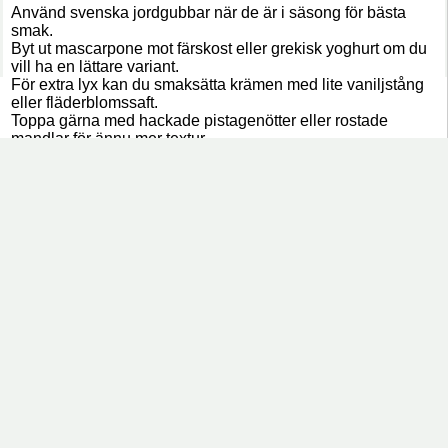
Använd svenska jordgubbar när de är i säsong för bästa
smak.
Byt ut mascarpone mot färskost eller grekisk yoghurt om du
vill ha en lättare variant.
För extra lyx kan du smaksätta krämen med lite vaniljstång
eller fläderblomssaft.
Hem
Verksamheter
Handla
Evenemang
Toppa gärna med hackade pistagenötter eller rostade
mandlar för ännu mer textur.
Förbered alla delar i förväg och montera precis före
servering så behåller toppingen sin krispighet.
VANLIGA FRÅGOR
Vad är en enkel midsommardessert?
En enkel midsommardessert bygger ofta på säsongens
jordgubbar tillsammans med grädde eller en krämig fyllning
och kan förberedas på mindre än 30 minuter.
Kan man förbereda denna jordgubbsdessert?
Ja. Jordgubbar, kräm och topping kan göras i förväg. Vänta
gärna med monteringen till strax innan servering för bästa
konsistens.