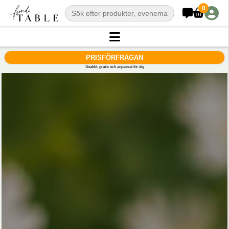
0
PRISFÖRFRÅGAN
Snabbt, gratis och anpassat för dig