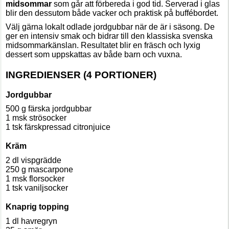
midsommar
som går att förbereda i god tid. Serverad i glas
blir den dessutom både vacker och praktisk på buffébordet.
Välj gärna lokalt odlade jordgubbar när de är i säsong. De
ger en intensiv smak och bidrar till den klassiska svenska
midsommarkänslan. Resultatet blir en fräsch och lyxig
dessert som uppskattas av både barn och vuxna.
INGREDIENSER (4 PORTIONER)
Jordgubbar
500 g färska jordgubbar
1 msk strösocker
1 tsk färskpressad citronjuice
Kräm
2 dl vispgrädde
250 g mascarpone
1 msk florsocker
1 tsk vaniljsocker
Knaprig topping
1 dl havregryn