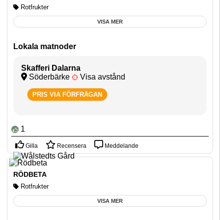
Rotfrukter
Din
VISA MER
varu
är t
Lokala matnoder
Skafferi Dalarna
Söderbärke
Visa avstånd
PRIS VIA FÖRFRÅGAN
1
Gilla
Recensera
Meddelande
RÖDBETA
Rotfrukter
VISA MER