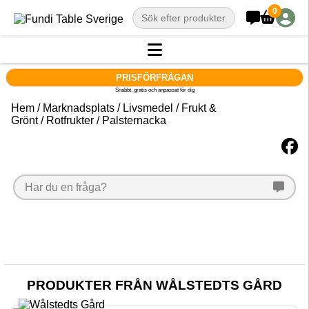
0
PRISFÖRFRÅGAN
Snabbt, gratis och anpassat för dig
Hem
/
Marknadsplats
/
Livsmedel
/
Frukt &
Grönt
/
Rotfrukter
/ Palsternacka
Har du en fråga?
PRODUKTER FRÅN WÅLSTEDTS GÅRD