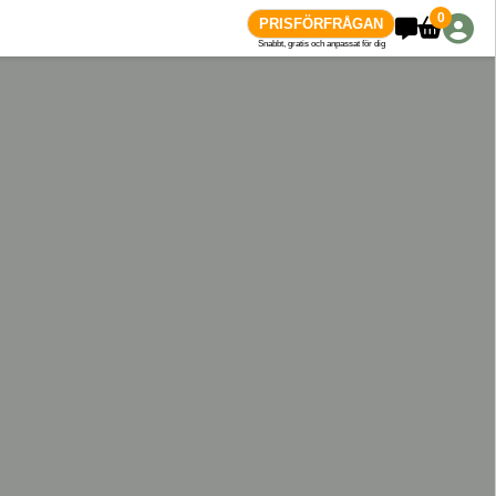
0
PRISFÖRFRÅGAN
Snabbt, gratis och anpassat för dig