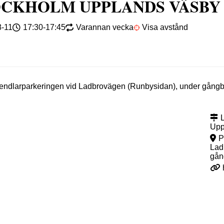
OCKHOLM UPPLANDS VÄSBY
8-11
17:30-17:45
Varannan vecka
Visa avstånd
endlarparkeringen vid Ladbrovägen (Runbysidan), under gångbr
Upp
P
Lad
gån