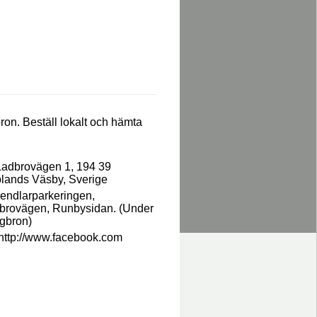
Din
varu
är t
on. Beställ lokalt och hämta
Ladbrovägen 1, 194 39
lands Väsby, Sverige
endlarparkeringen,
brovägen, Runbysidan. (Under
gbron)
http://www.facebook.com