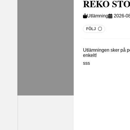
REKO ST
Utlämning
2026-0
FÖLJ
Utlämningen sker på p
enkelt!
sss