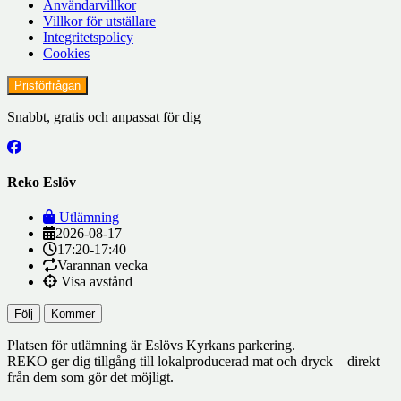
Användarvillkor
Villkor för utställare
Integritetspolicy
Cookies
Prisförfrågan
Snabbt, gratis och anpassat för dig
Reko Eslöv
Utlämning
2026-08-17
17:20-17:40
Varannan vecka
Visa avstånd
Följ
Kommer
Platsen för utlämning är Eslövs Kyrkans parkering.
REKO ger dig tillgång till lokalproducerad mat och dryck – direkt
från dem som gör det möjligt.