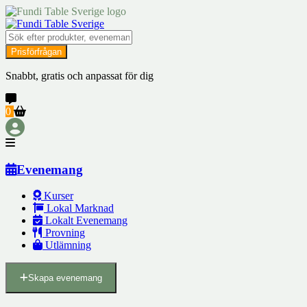
Prisförfrågan
Snabbt, gratis och anpassat för dig
0
Evenemang
Kurser
Lokal Marknad
Lokalt Evenemang
Provning
Utlämning
Skapa evenemang