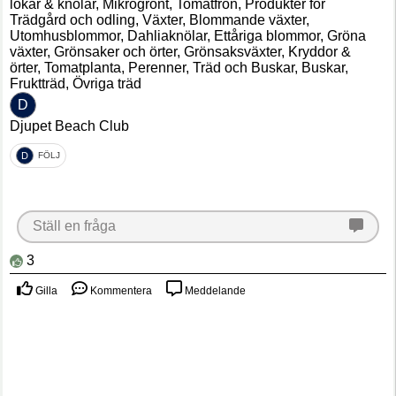
lökar & knölar, Mikrogrönt, Tomatfrön, Produkter för
Trädgård och odling, Växter, Blommande växter,
Utomhusblommor, Dahliaknölar, Ettåriga blommor, Gröna
växter, Grönsaker och örter, Grönsaksväxter, Kryddor &
örter, Tomatplanta, Perenner, Träd och Buskar, Buskar,
Fruktträd, Övriga träd
D
Djupet Beach Club
D
FÖLJ
Ställ en fråga
3
Gilla
Kommentera
Meddelande