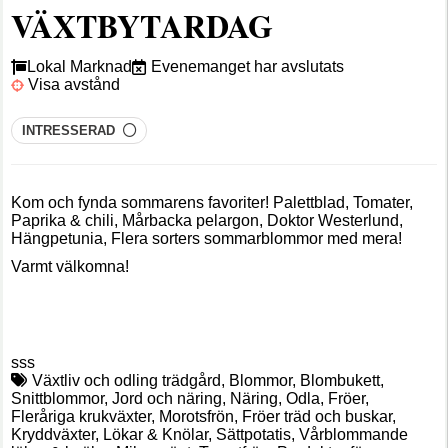
VÄXTBYTARDAG
Lokal Marknad
Evenemanget har avslutats
Visa avstånd
INTRESSERAD
Kom och fynda sommarens favoriter! Palettblad, Tomater,
Paprika & chili, Mårbacka pelargon, Doktor Westerlund,
Hängpetunia, Flera sorters sommarblommor med mera!
Varmt välkomna!
sss
Växtliv och odling trädgård, Blommor, Blombukett,
Snittblommor, Jord och näring, Näring, Odla, Fröer,
Fleråriga krukväxter, Morotsfrön, Fröer träd och buskar,
Kryddväxter, Lökar & Knölar, Sättpotatis, Vårblommande