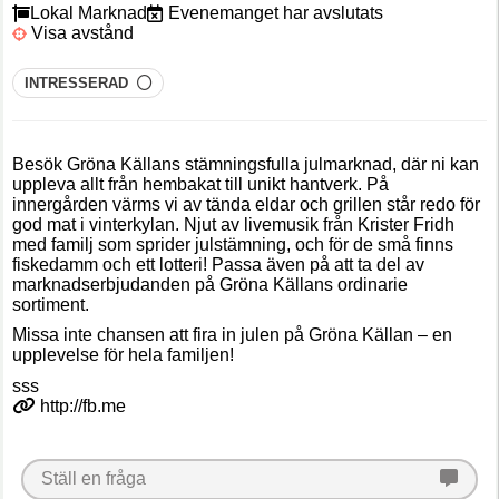
Lokal Marknad
Evenemanget har avslutats
Visa avstånd
INTRESSERAD
Besök Gröna Källans stämningsfulla julmarknad, där ni kan
uppleva allt från hembakat till unikt hantverk. På
innergården värms vi av tända eldar och grillen står redo för
god mat i vinterkylan. Njut av livemusik från Krister Fridh
med familj som sprider julstämning, och för de små finns
fiskedamm och ett lotteri! Passa även på att ta del av
marknadserbjudanden på Gröna Källans ordinarie
sortiment.
Missa inte chansen att fira in julen på Gröna Källan – en
upplevelse för hela familjen!
sss
http://fb.me
Ställ en fråga