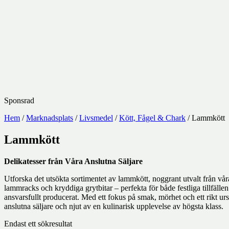
Sponsrad
Hem
/
Marknadsplats
/
Livsmedel
/
Kött, Fågel & Chark
/ Lammkött
Lammkött
Delikatesser från Våra Anslutna Säljare
Utforska det utsökta sortimentet av lammkött, noggrant utvalt från vår
lammracks och kryddiga grytbitar – perfekta för både festliga tillfälle
ansvarsfullt producerat. Med ett fokus på smak, mörhet och ett rikt
anslutna säljare och njut av en kulinarisk upplevelse av högsta klass.
Endast ett sökresultat