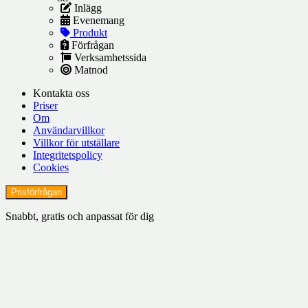
Inlägg
Evenemang
Produkt
Förfrågan
Verksamhetssida
Matnod
Kontakta oss
Priser
Om
Användarvillkor
Villkor för utställare
Integritetspolicy
Cookies
Prisförfrågan
Snabbt, gratis och anpassat för dig