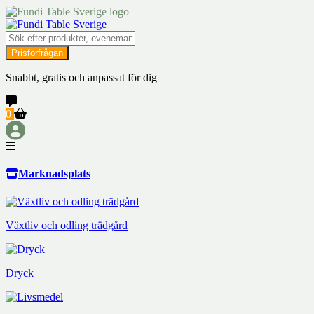
Prisförfrågan
Snabbt, gratis och anpassat för dig
0
Marknadsplats
Växtliv och odling trädgård
Dryck