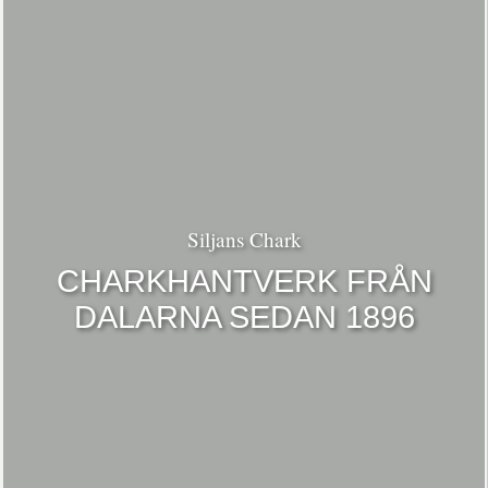
Siljans Chark
CHARKHANTVERK FRÅN
DALARNA SEDAN 1896
Din
varu
är t