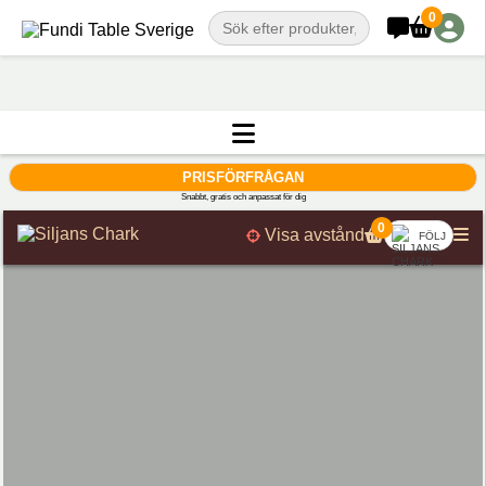
0
PRISFÖRFRÅGAN
Snabbt, gratis och anpassat för dig
0
Visa avstånd
FÖLJ