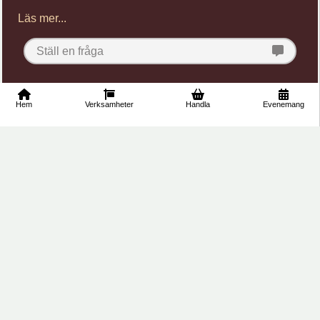
Läs mer...
Ställ en fråga
Karta
Hem
Verksamheter
Handla
Evenemang
Privat
Denna utställare är en privatperson.
Meddelande
792 36 Mora, Sverige
0250 59 21 00
https://www.siljanschark.se/