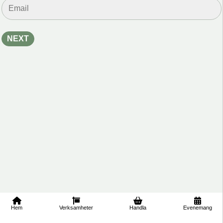
är t
Hem
Verksamheter
Handla
Evenemang