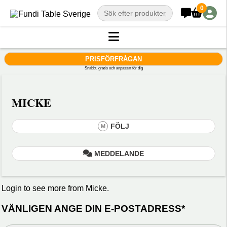
0
PRISFÖRFRÅGAN
Snabbt, gratis och anpassat för dig
MICKE
FÖLJ
M
MEDDELANDE
Login to see more from Micke.
VÄNLIGEN ANGE DIN E-POSTADRESS*
Din
varu