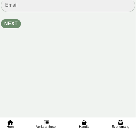
är t
Hem
Verksamheter
Handla
Evenemang