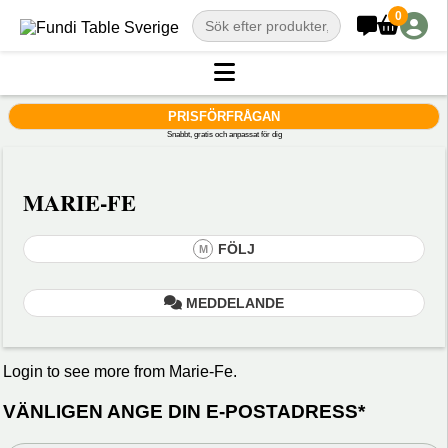
0
PRISFÖRFRÅGAN
Snabbt, gratis och anpassat för dig
MARIE-FE
FÖLJ
M
MEDDELANDE
Login to see more from Marie-Fe.
VÄNLIGEN ANGE DIN E-POSTADRESS*
Din
varu