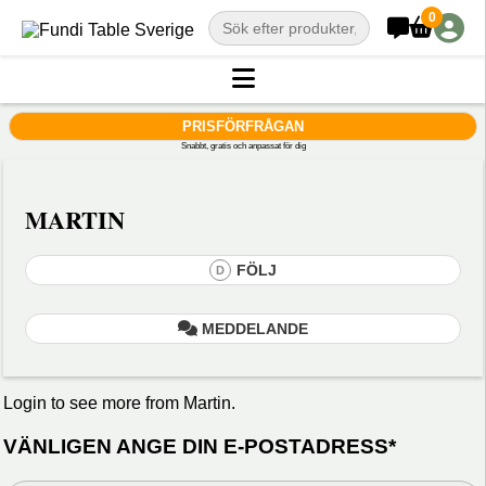
0
PRISFÖRFRÅGAN
Snabbt, gratis och anpassat för dig
MARTIN
FÖLJ
D
MEDDELANDE
Login to see more from Martin.
VÄNLIGEN ANGE DIN E-POSTADRESS*
Din
varu