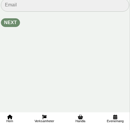
är t
Hem
Verksamheter
Handla
Evenemang